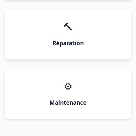
🔨
Réparation
⚙️
Maintenance