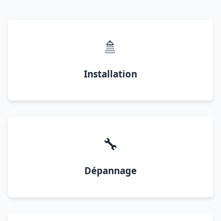
🚿
Installation
🔧
Dépannage