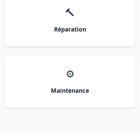
🔨
Réparation
⚙️
Maintenance