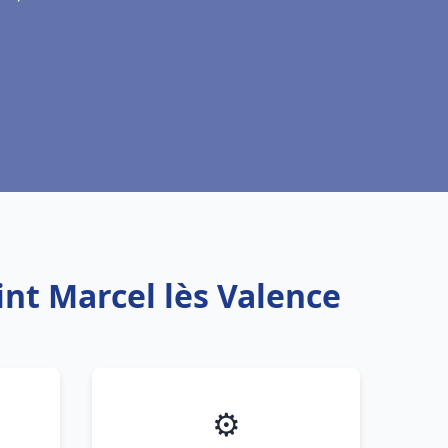
int Marcel lès Valence
⚙️