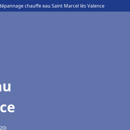
t dépannage chauffe eau Saint Marcel lès Valence
au
nce
20)