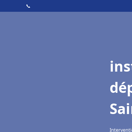
📞
ins
dé
Sai
Interventi