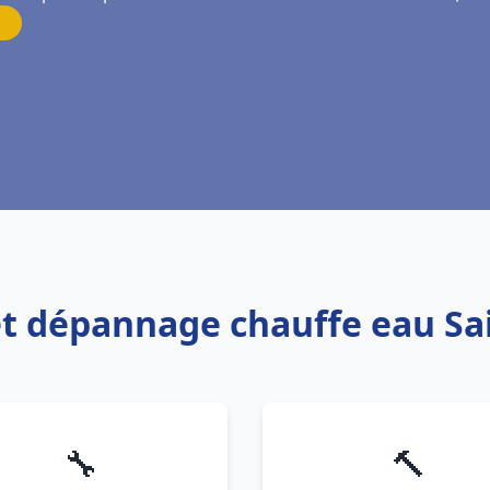
 et dépannage chauffe eau Sa
🔧
🔨