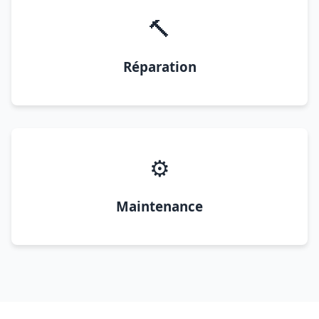
🔨
Réparation
⚙️
Maintenance