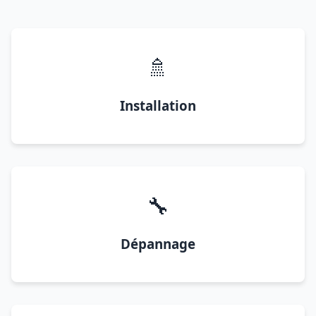
🚿
Installation
🔧
Dépannage