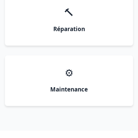
🔨
Réparation
⚙️
Maintenance