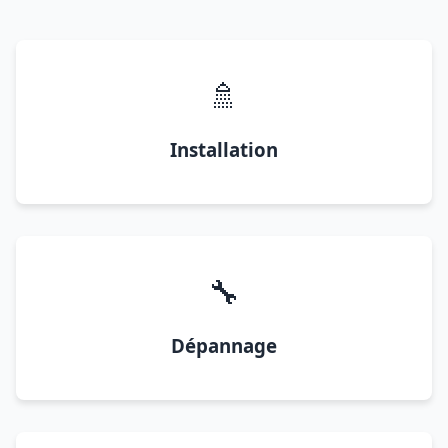
🚿
Installation
🔧
Dépannage