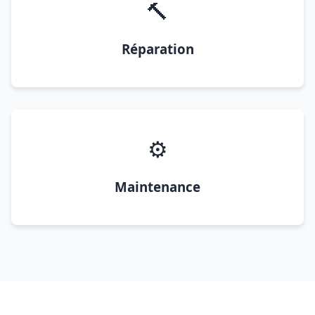
🔨
Réparation
⚙️
Maintenance