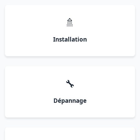
🚿
Installation
🔧
Dépannage