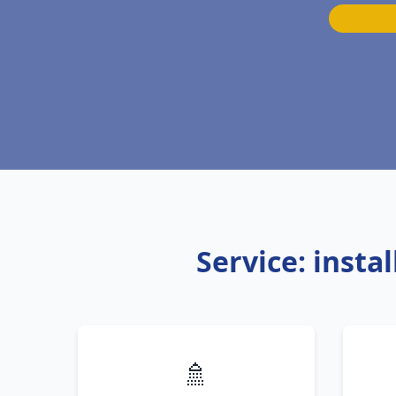
Service: insta
🚿