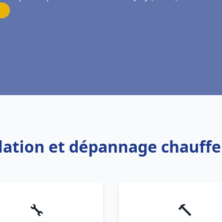
llation et dépannage chauffe
🔧
🔨