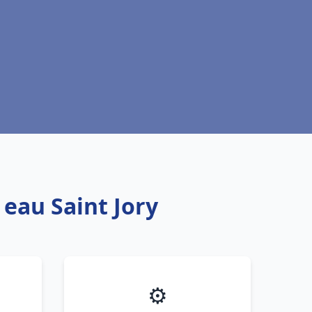
 eau Saint Jory
⚙️