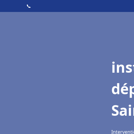
📞
ins
dé
Sai
Interventi