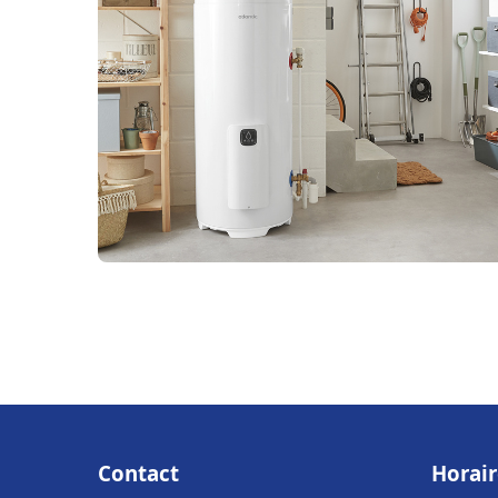
Contact
Horair