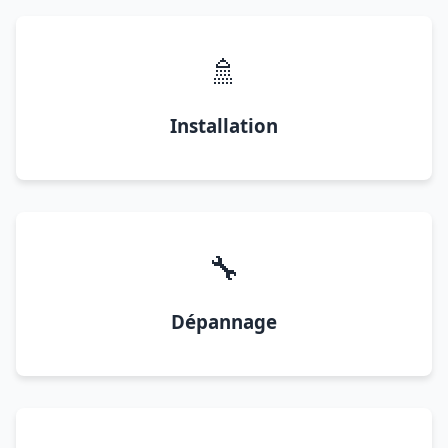
🚿
Installation
🔧
Dépannage