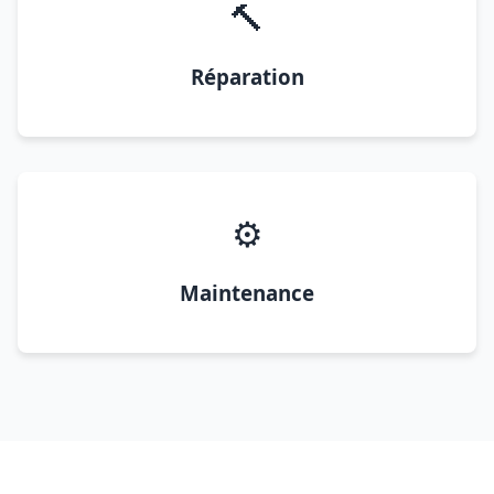
🔨
Réparation
⚙️
Maintenance