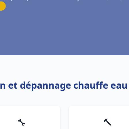
ion et dépannage chauffe eau 
🔧
🔨