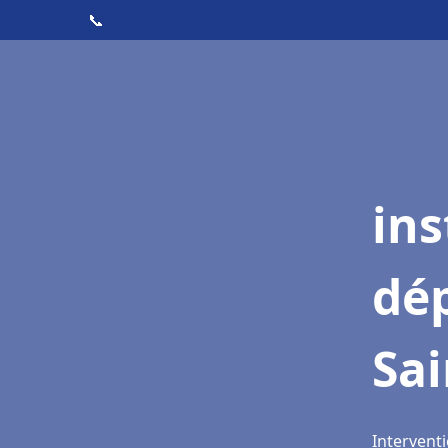
📞
ins
dé
Sai
Interventi