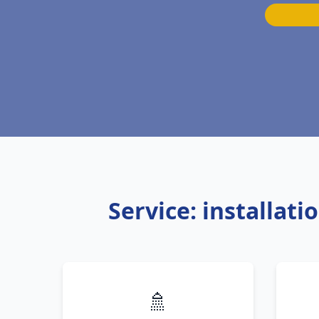
Service: installat
🚿