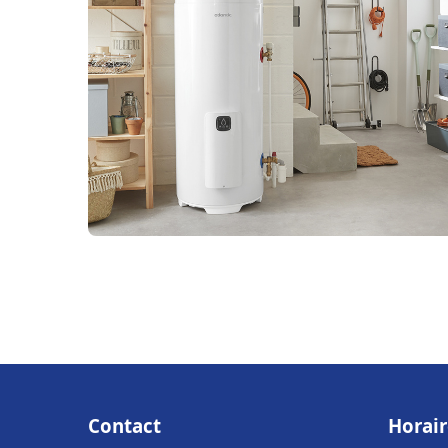
Contact
Horair