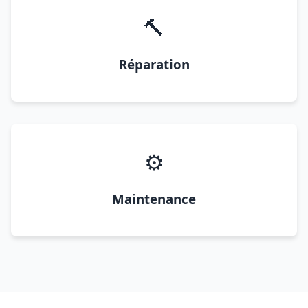
🔨
Réparation
⚙️
Maintenance