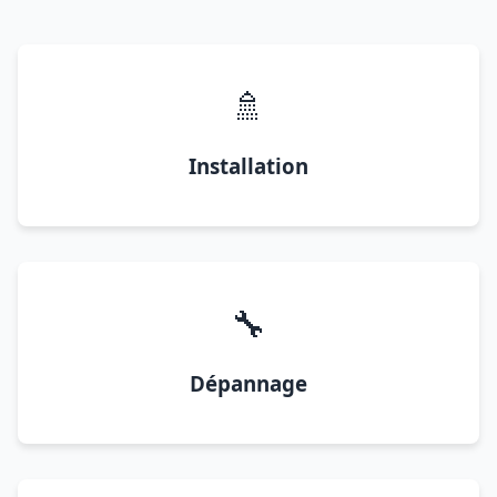
🚿
Installation
🔧
Dépannage