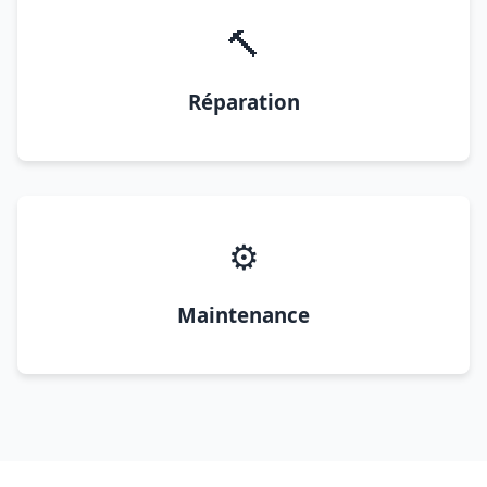
🔨
Réparation
⚙️
Maintenance