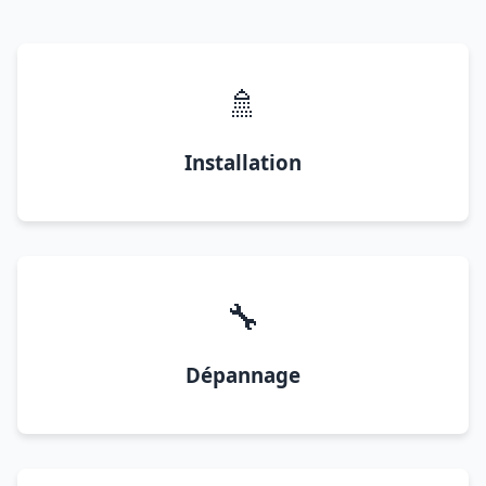
🚿
Installation
🔧
Dépannage