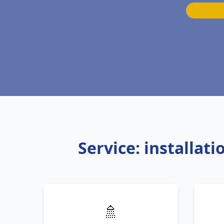
Service: installat
🚿