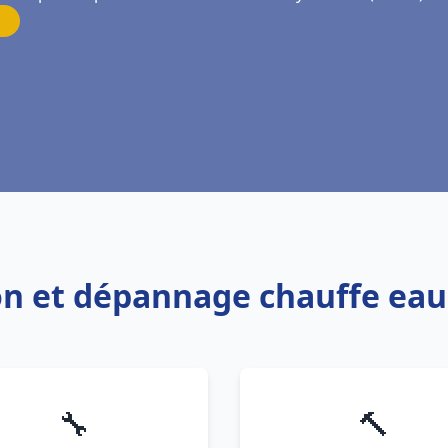
ion et dépannage chauffe eau
🔧
🔨