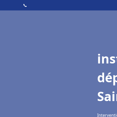
📞
ins
dé
Sai
Interventi