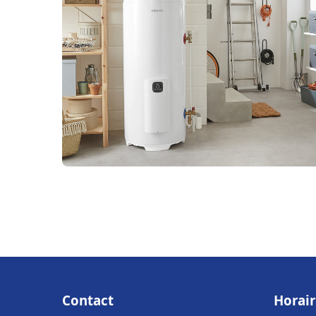
Contact
Horair