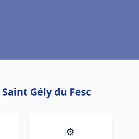
 Saint Gély du Fesc
⚙️