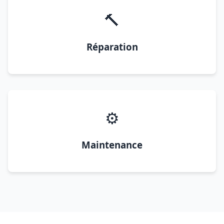
🔨
Réparation
⚙️
Maintenance