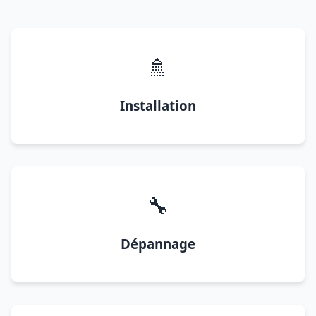
🚿
Installation
🔧
Dépannage