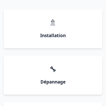
🚿
Installation
🔧
Dépannage