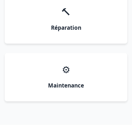
🔨
Réparation
⚙️
Maintenance