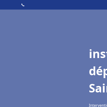
📞
ins
dé
Sai
Interventi