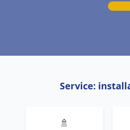
Service: instal
🚿