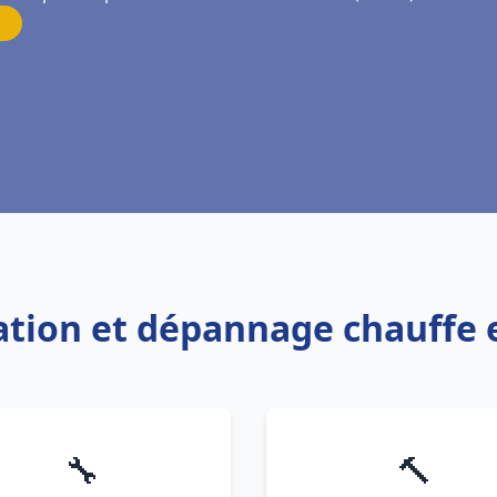
lation et dépannage chauffe 
🔧
🔨