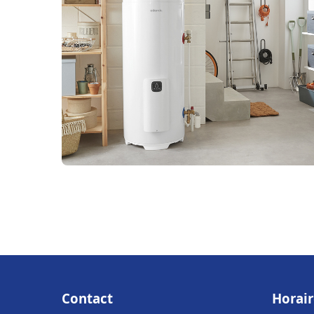
Contact
Horair