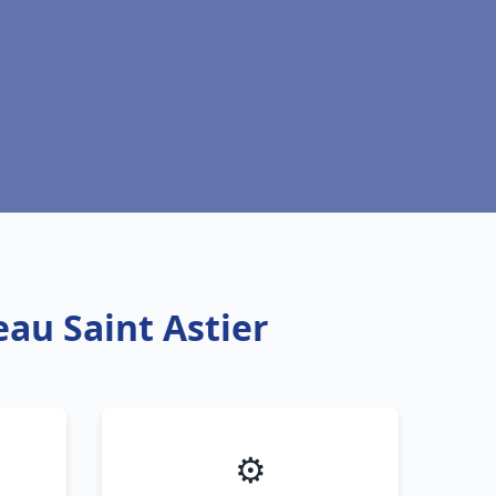
eau Saint Astier
⚙️