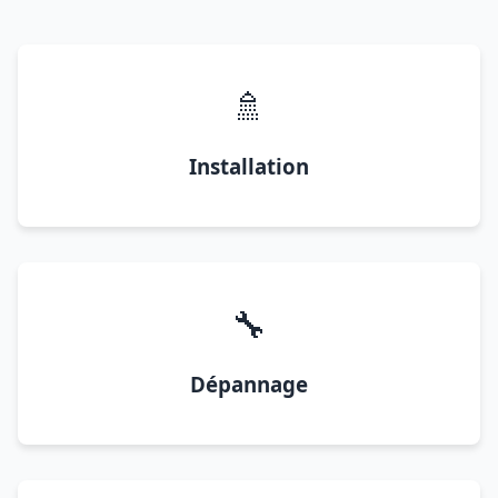
🚿
Installation
🔧
Dépannage