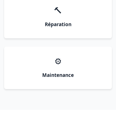
🔨
Réparation
⚙️
Maintenance