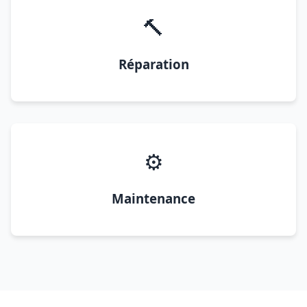
🔨
Réparation
⚙️
Maintenance