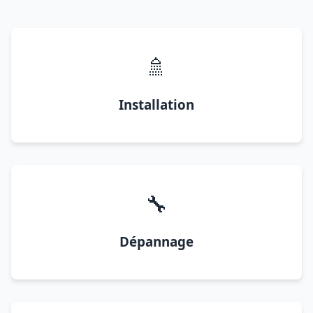
🚿
Installation
🔧
Dépannage