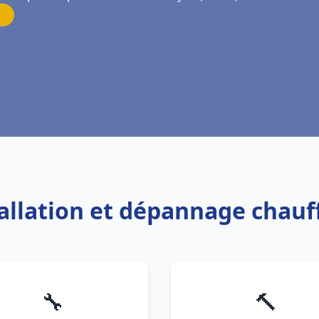
tallation et dépannage chau
🔧
🔨