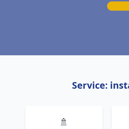
Service: ins
🚿