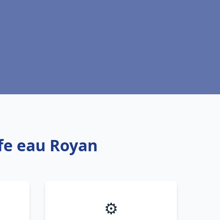
ffe eau Royan
⚙️