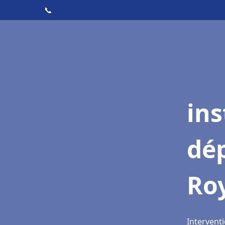
📞
ins
dé
Ro
Intervent