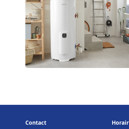
Contact
Horair