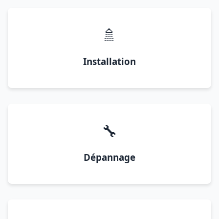
🚿
Installation
🔧
Dépannage