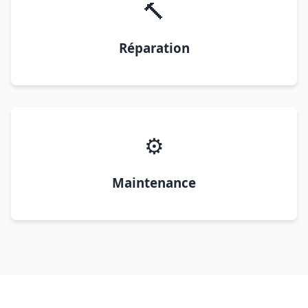
🔨
Réparation
⚙️
Maintenance