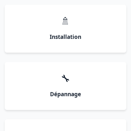
🚿
Installation
🔧
Dépannage