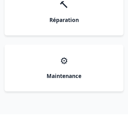
🔨
Réparation
⚙️
Maintenance