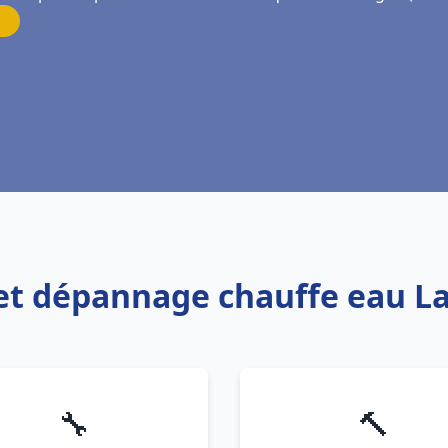
n et dépannage chauffe eau L
🔧
🔨