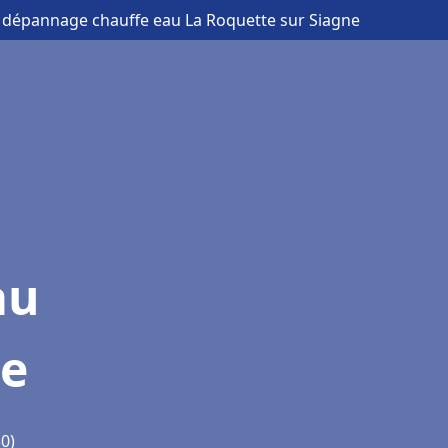
et dépannage chauffe eau La Roquette sur Siagne
au
ne
0)