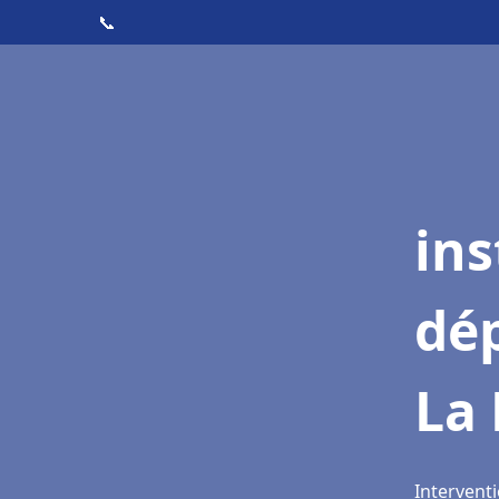
📞
ins
dé
La 
Interventi