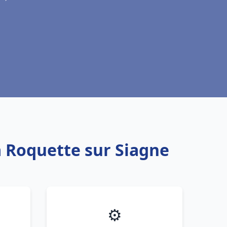
a Roquette sur Siagne
⚙️