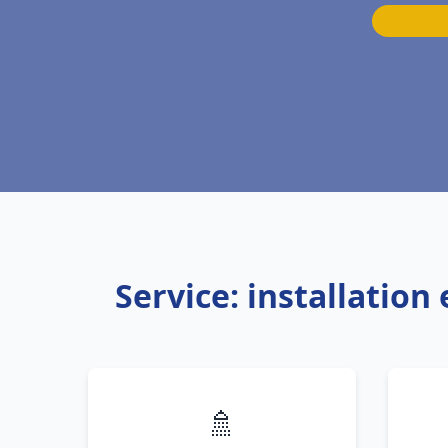
Service: installatio
🚿