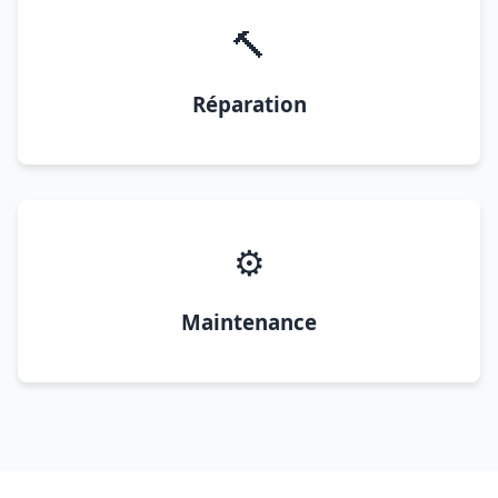
🔨
Réparation
⚙️
Maintenance