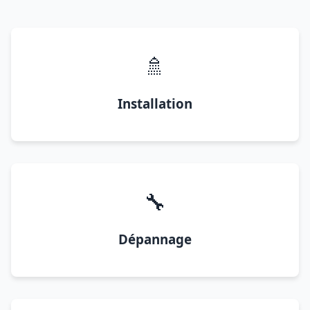
🚿
Installation
🔧
Dépannage