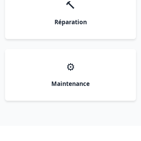
🔨
Réparation
⚙️
Maintenance