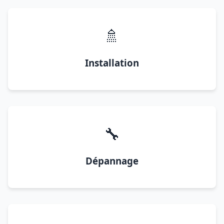
🚿
Installation
🔧
Dépannage