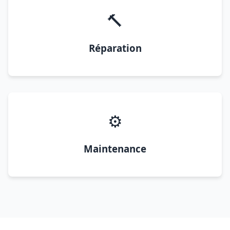
🔨
Réparation
⚙️
Maintenance