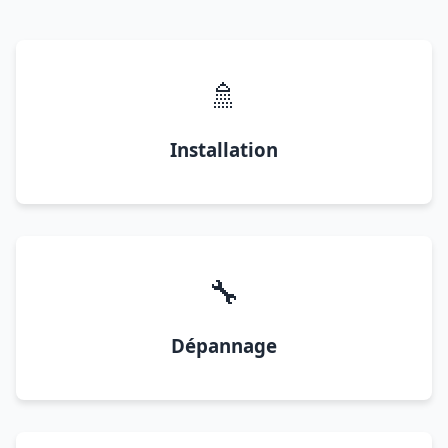
🚿
Installation
🔧
Dépannage