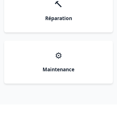
🔨
Réparation
⚙️
Maintenance