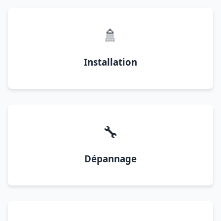
🚿
Installation
🔧
Dépannage