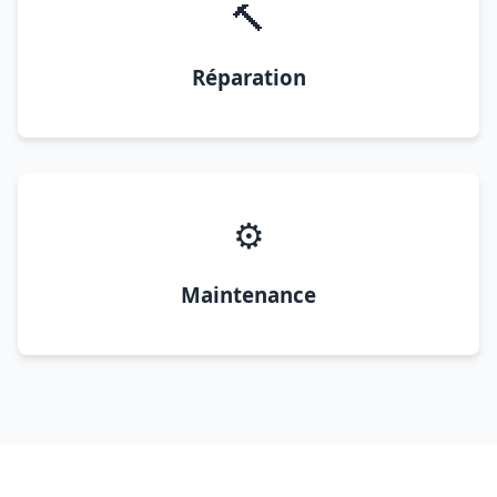
🔨
Réparation
⚙️
Maintenance