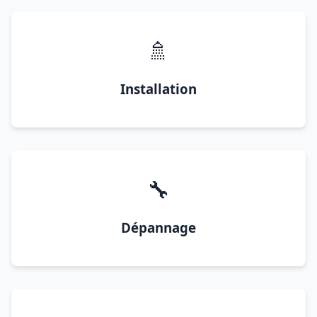
🚿
Installation
🔧
Dépannage