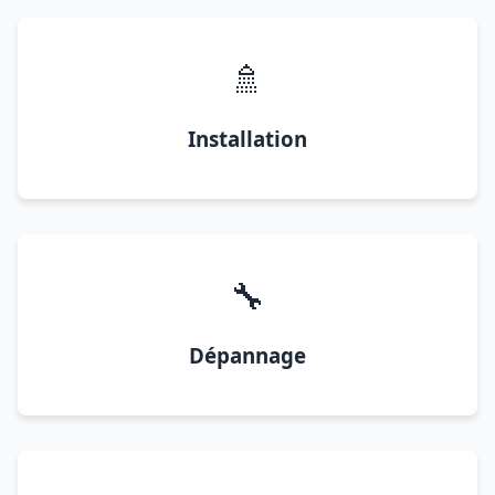
🚿
Installation
🔧
Dépannage