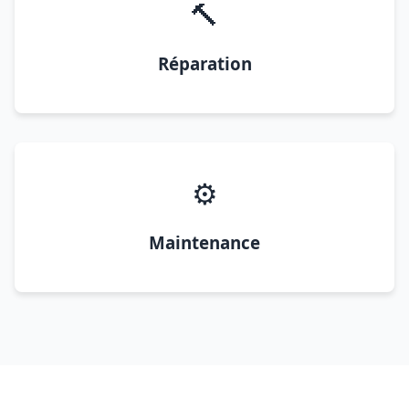
🔨
Réparation
⚙️
Maintenance