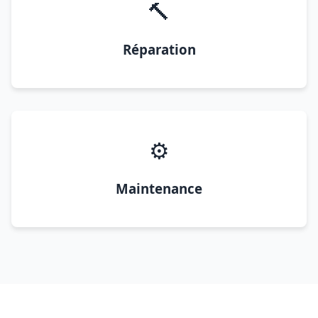
🔨
Réparation
⚙️
Maintenance