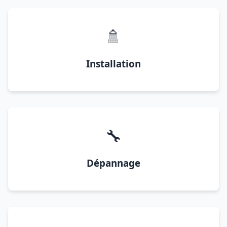
🚿
Installation
🔧
Dépannage