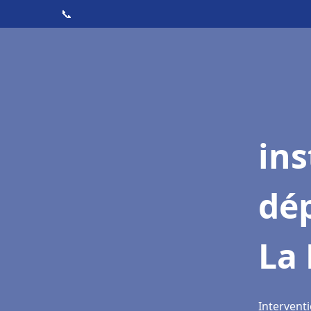
📞
ins
dé
La 
Interventi