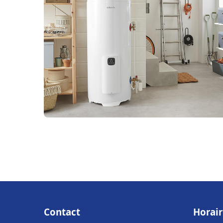
Contact
Horair