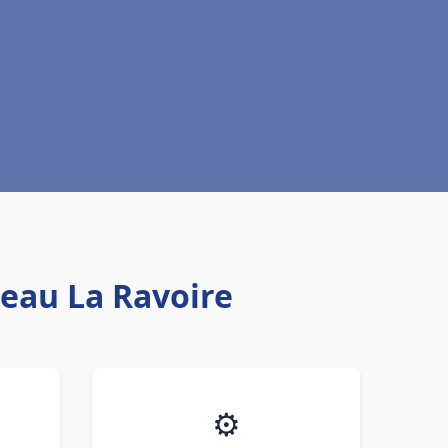
 eau La Ravoire
⚙️