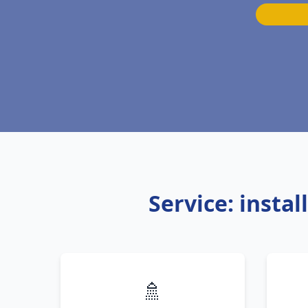
Service: insta
🚿