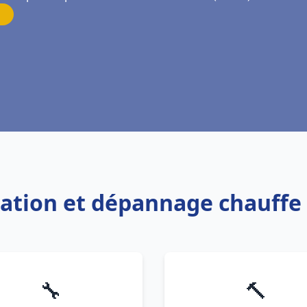
llation et dépannage chauffe
🔧
🔨