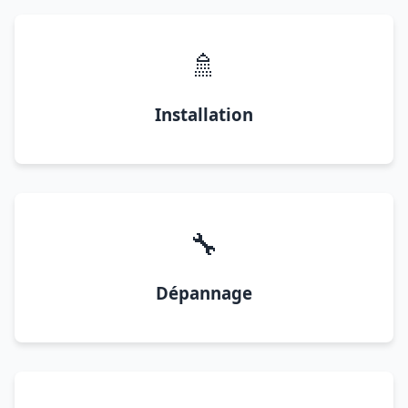
🚿
Installation
🔧
Dépannage