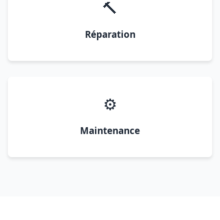
🔨
Réparation
⚙️
Maintenance