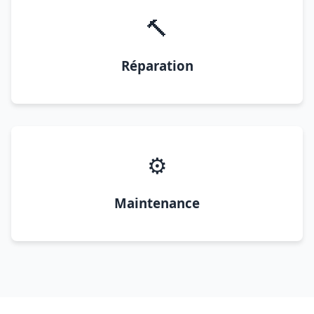
🔨
Réparation
⚙️
Maintenance