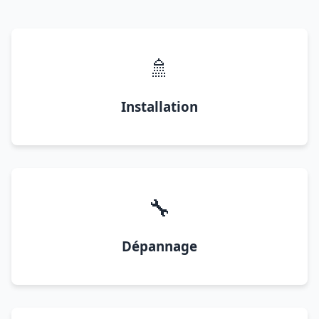
🚿
Installation
🔧
Dépannage