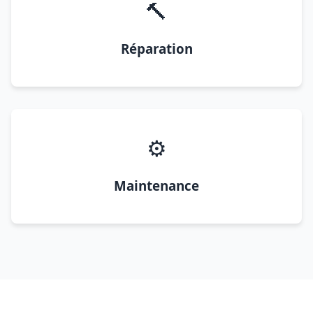
🔨
Réparation
⚙️
Maintenance