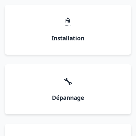
🚿
Installation
🔧
Dépannage