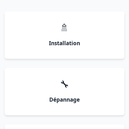
🚿
Installation
🔧
Dépannage