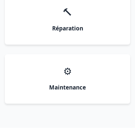
🔨
Réparation
⚙️
Maintenance