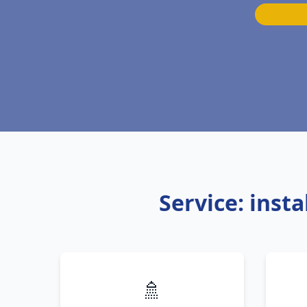
Service: inst
🚿