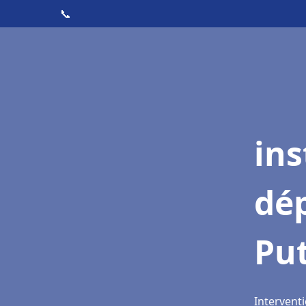
📞
ins
dé
Pu
Intervent