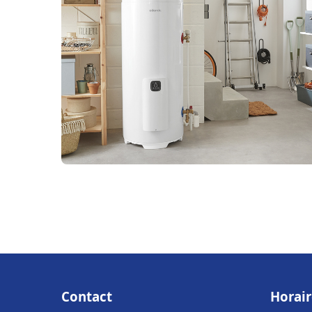
Contact
Horair