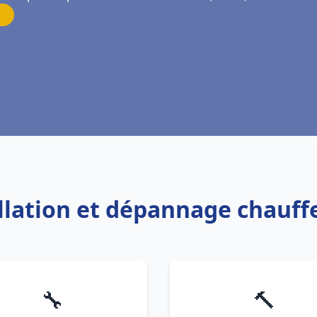
allation et dépannage chauf
🔧
🔨