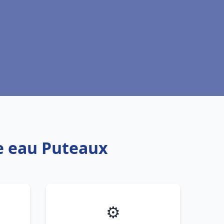
fe eau Puteaux
⚙️