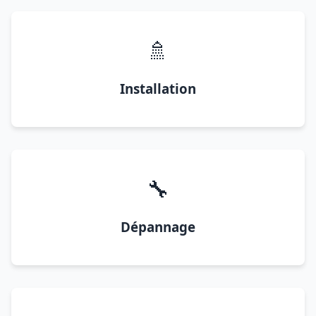
🚿
Installation
🔧
Dépannage