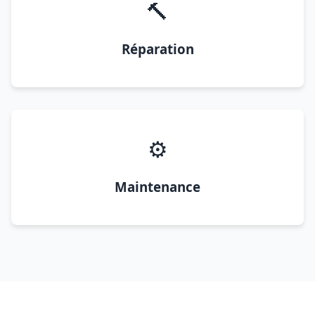
🔨
Réparation
⚙️
Maintenance