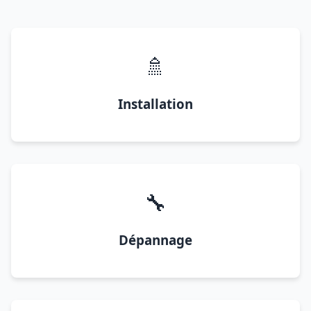
🚿
Installation
🔧
Dépannage