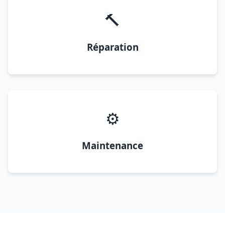
🔨
Réparation
⚙️
Maintenance