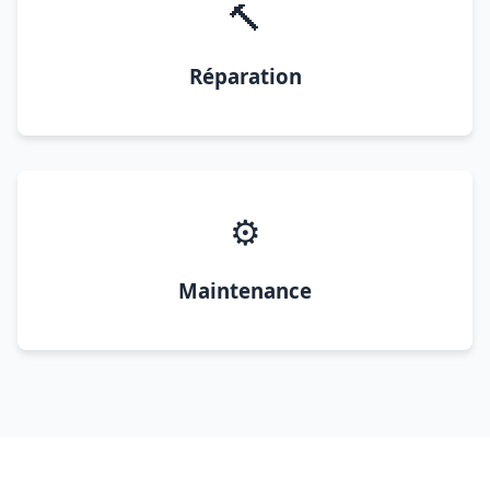
🔨
Réparation
⚙️
Maintenance