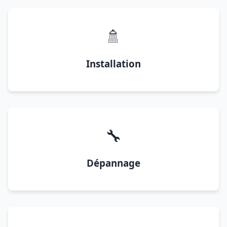
🚿
Installation
🔧
Dépannage