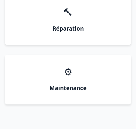
🔨
Réparation
⚙️
Maintenance