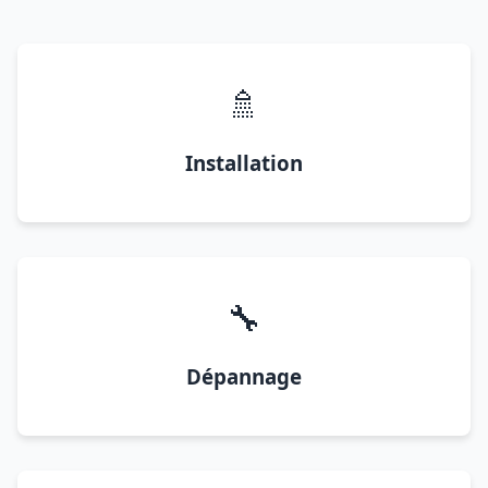
🚿
Installation
🔧
Dépannage