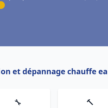
tion et dépannage chauffe ea
🔧
🔨