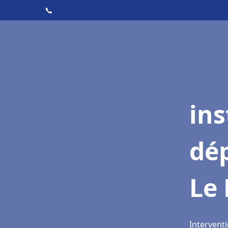
📞
ins
dé
Le 
Interventi