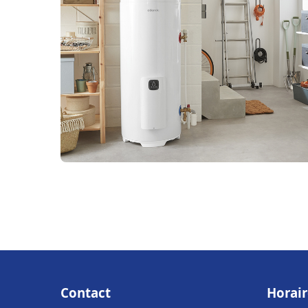
Contact
Horair