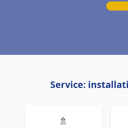
Service: installa
🚿