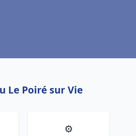
u Le Poiré sur Vie
⚙️