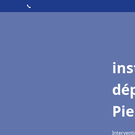
📞
ins
dé
Pie
Interventi