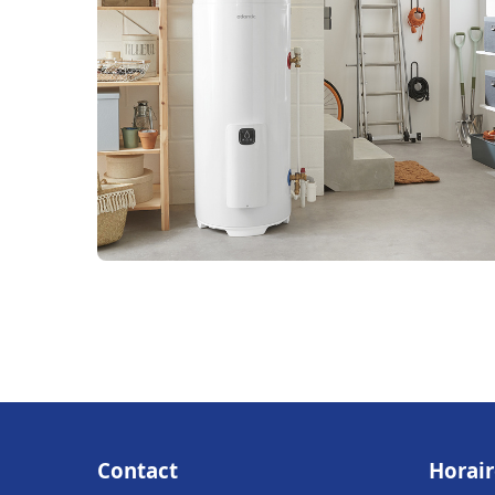
Contact
Horair