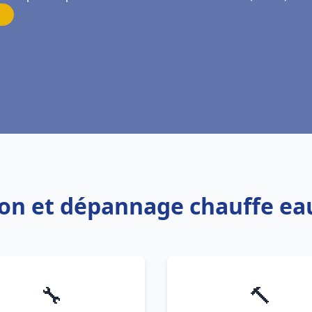
tion et dépannage chauffe ea
🔧
🔨