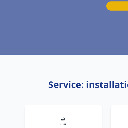
Service: installa
🚿