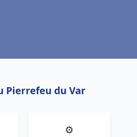
u Pierrefeu du Var
⚙️