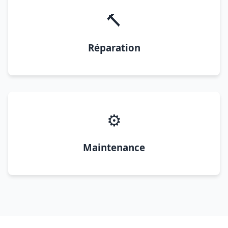
🔨
Réparation
⚙️
Maintenance