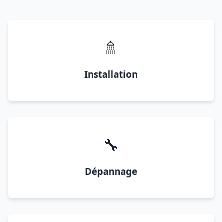
🚿
Installation
🔧
Dépannage