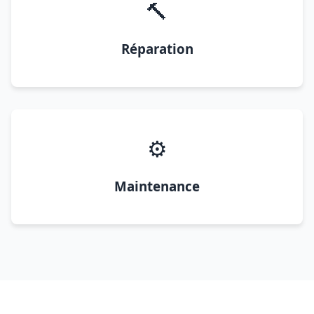
🔨
Réparation
⚙️
Maintenance