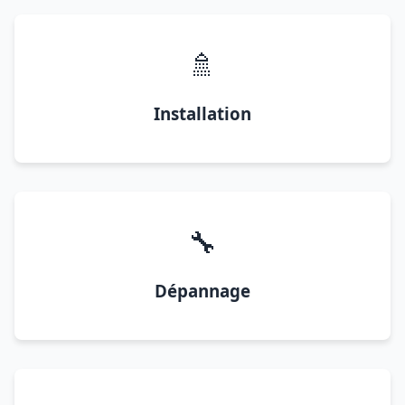
🚿
Installation
🔧
Dépannage