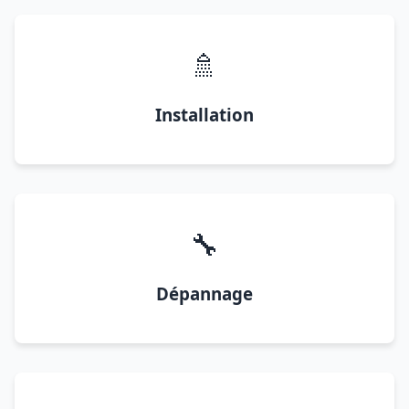
🚿
Installation
🔧
Dépannage