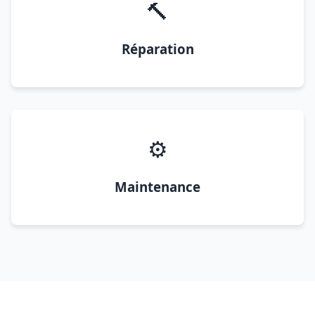
🔨
Réparation
⚙️
Maintenance