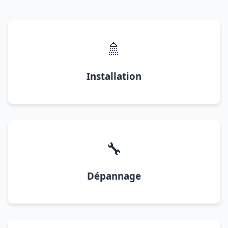
🚿
Installation
🔧
Dépannage