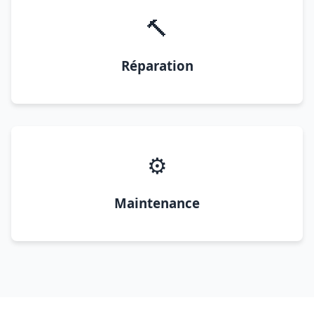
🔨
Réparation
⚙️
Maintenance