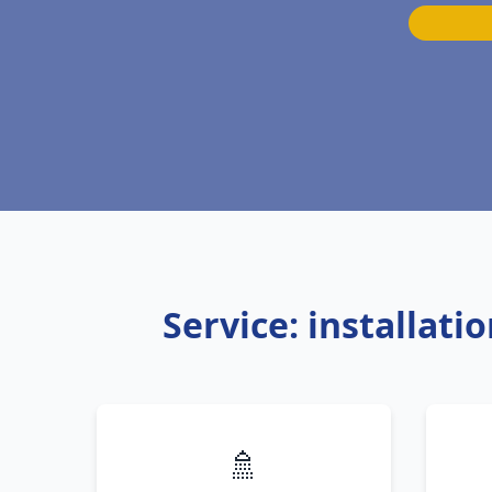
Service: installat
🚿