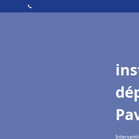
📞
ins
dé
Pav
Interventi