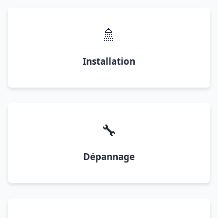
🚿
Installation
🔧
Dépannage