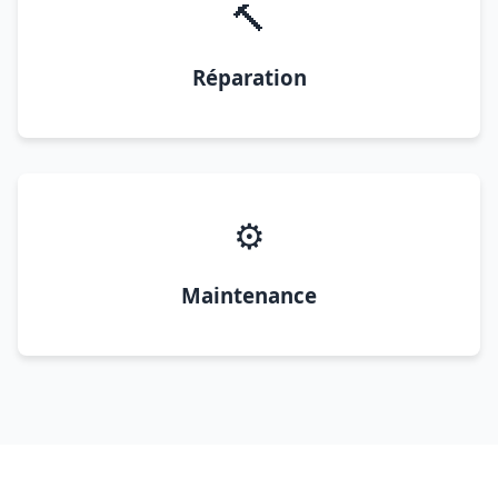
🔨
Réparation
⚙️
Maintenance