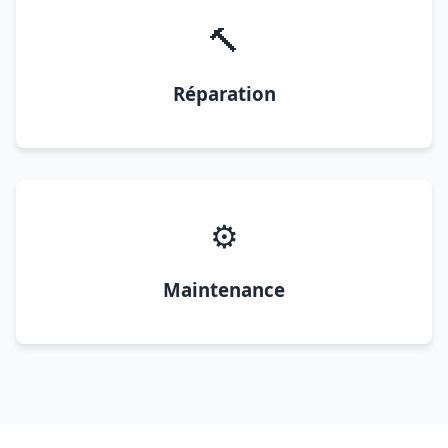
🔨
Réparation
⚙️
Maintenance