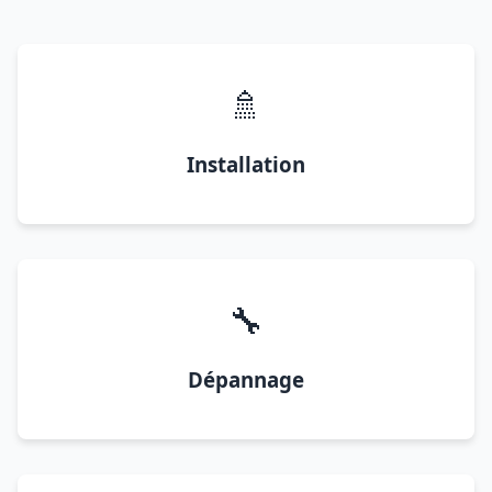
🚿
Installation
🔧
Dépannage