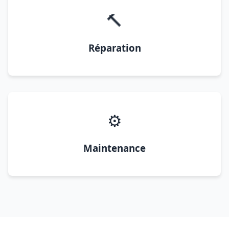
🔨
Réparation
⚙️
Maintenance