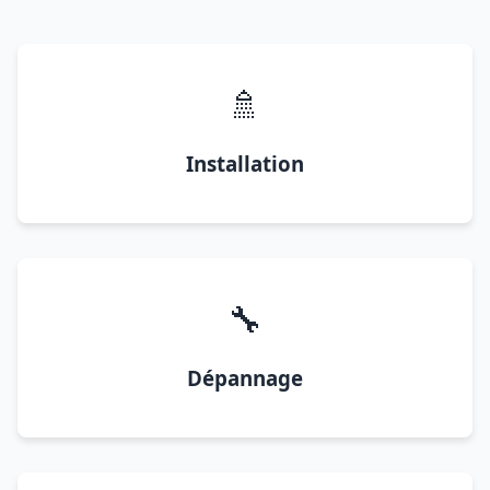
🚿
Installation
🔧
Dépannage