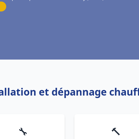
tallation et dépannage chau
🔧
🔨