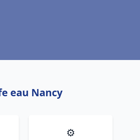
ffe eau Nancy
⚙️