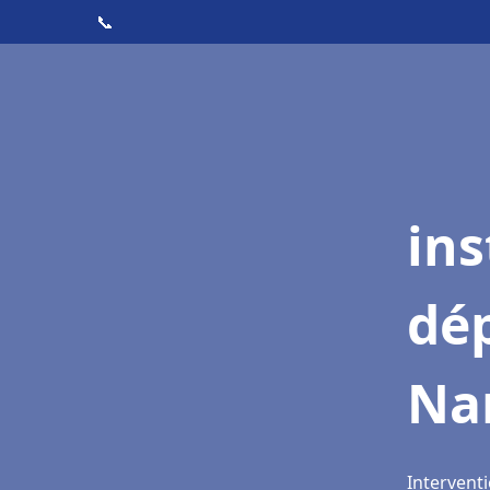
📞
ins
dé
Na
Intervent