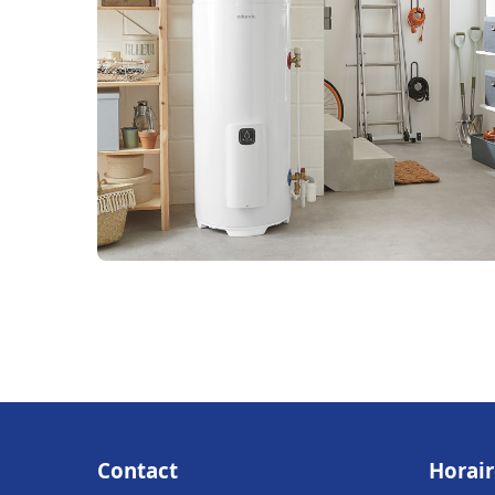
Contact
Horair