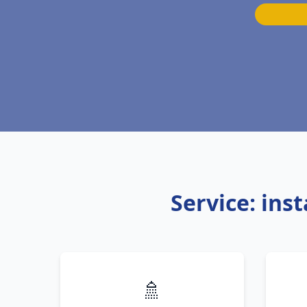
Service: ins
🚿