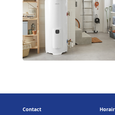
Contact
Horair