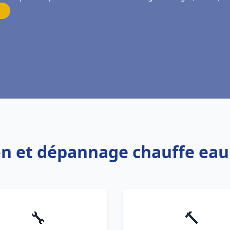
tion et dépannage chauffe ea
🔧
🔨