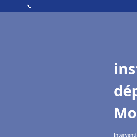
📞
ins
dé
Mo
Intervent