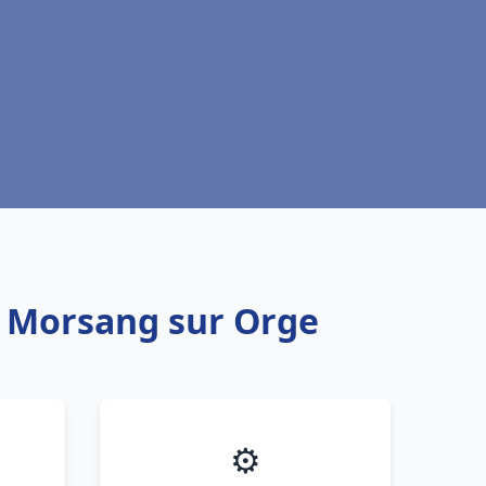
u Morsang sur Orge
⚙️