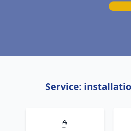
Service: installa
🚿